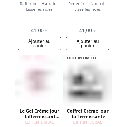
Raffermit - Hydrate -
Régénère - Nourrit -
Lisse les rides
Lisse les rides
41,00 €
41,00 €
Ajouter au
Ajouter au
panier
panier
ÉDITION LIMITÉE
Le Gel Crème jour
Coffret Crème Jour
Raffermissant
Raffermissante
Recharge
LIFT INTEGRAL
LIFT INTEGRAL