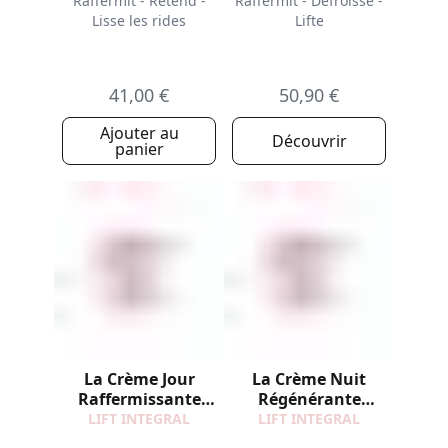
Raffermit - Retend -
Raffermit - Défroisse -
Lisse les rides
Lifte
41,00 €
50,90 €
Ajouter au
Découvrir
panier
La Crème Jour
La Crème Nuit
Raffermissante
Régénérante
Recharge
Recharge
LIFT INTEGRAL
LIFT INTEGRAL