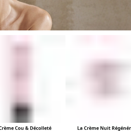
Crème Cou & Décolleté
La Crème Nuit Régéné