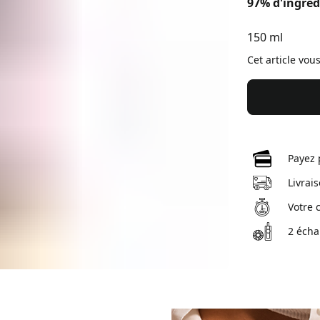
97% d'ingréd
150 ml
Cet article vou
Payez 
Livrai
Votre 
2 écha