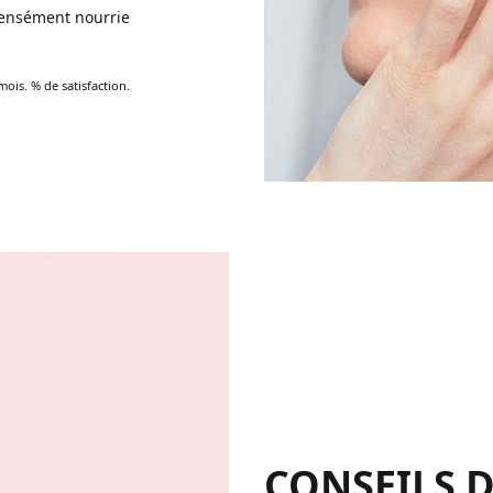
tensément nourrie
mois. % de satisfaction.
CONSEILS D