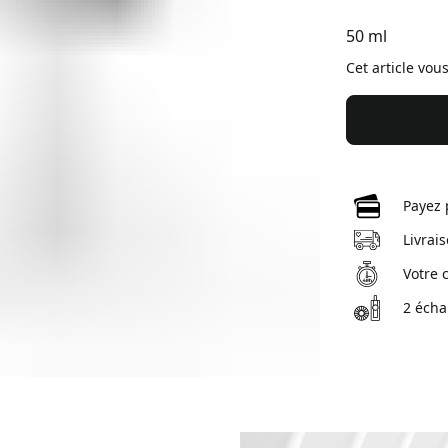
50 ml
Cet article vou
Payez 
Livrai
Votre 
2 écha