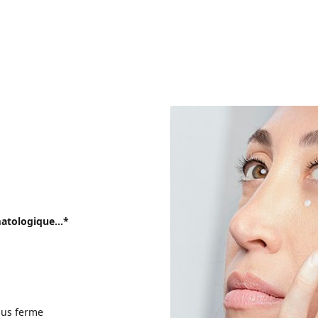
rmatologique…*
lus ferme